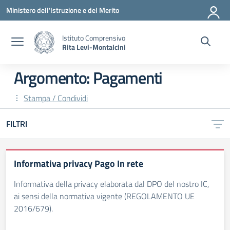
Vai ai contenuti
Vai al menu di navigazione
Vai al footer
Ministero dell'Istruzione e del Merito
Istituto Comprensivo
Rita Levi-Montalcini
Argomento: Pagamenti
Stampa / Condividi
FILTRI
Informativa privacy Pago In rete
Informativa della privacy elaborata dal DPO del nostro IC,
ai sensi della normativa vigente (REGOLAMENTO UE
2016/679).