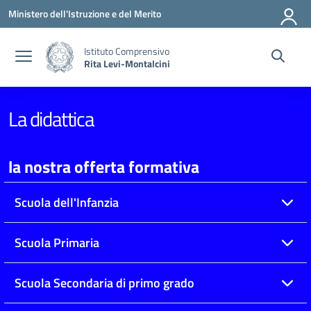
Vai ai contenuti
Vai al menu di navigazione
Vai al footer
Ministero dell'Istruzione e del Merito
Istituto Comprensivo
Rita Levi-Montalcini
La didattica
la nostra offerta formativa
Scuola dell'Infanzia
Scuola Primaria
Scuola Secondaria di primo grado