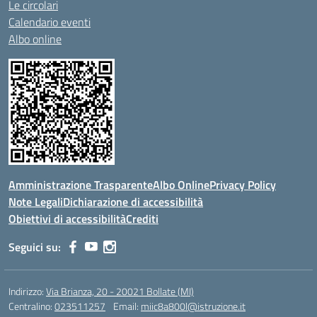
Le circolari
Calendario eventi
Albo online
Amministrazione Trasparente
Albo Online
Privacy Policy
Note Legali
Dichiarazione di accessibilità
Obiettivi di accessibilità
Crediti
Seguici su:
Indirizzo:
Via Brianza, 20 - 20021 Bollate (MI)
Centralino:
023511257
Email:
miic8a800l@istruzione.it