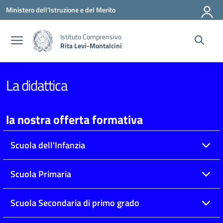
Vai ai contenuti
Vai al menu di navigazione
Vai al footer
Ministero dell'Istruzione e del Merito
Istituto Comprensivo
Rita Levi-Montalcini
La didattica
la nostra offerta formativa
Scuola dell'Infanzia
Scuola Primaria
Scuola Secondaria di primo grado