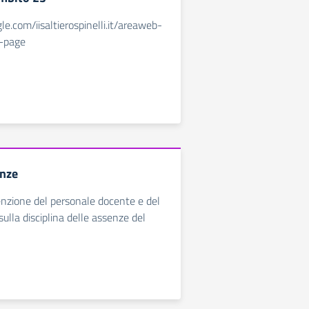
gle.com/iisaltierospinelli.it/areaweb-
-page
enze
tenzione del personale docente e del
sulla disciplina delle assenze del