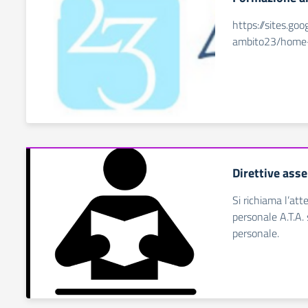
https://sites.goo
ambito23/home
Direttive ass
Si richiama l’at
personale A.T.A. 
personale.