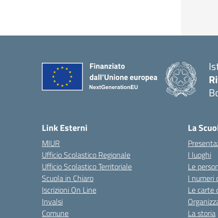
Is
Ri
Bo
Link Esterni
La Scuo
MIUR
Presenta
Ufficio Scolastico Regionale
I luoghi
Ufficio Scolastico Territoriale
Le perso
Scuola in Chiaro
I numeri 
Iscrizioni On Line
Le carte 
Invalsi
Organizz
Comune
La storia