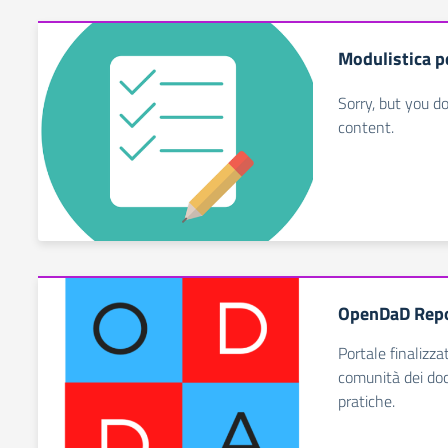
Modulistica p
Sorry, but you d
content.
OpenDaD Repo
Portale finalizza
comunità dei doc
pratiche.