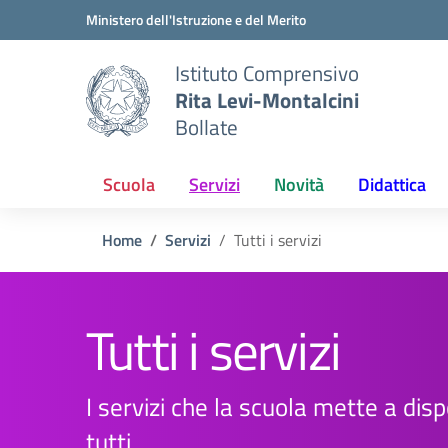
Vai ai contenuti
Vai al menu di navigazione
Vai al footer
Ministero dell'Istruzione e del Merito
Istituto Comprensivo
Rita Levi-Montalcini
Bollate
Scuola
Servizi
Novità
Didattica
Home
Servizi
Tutti i servizi
Tutti i servizi
I servizi che la scuola mette a disp
tutti.