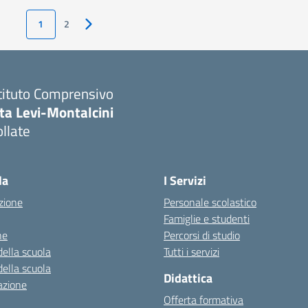
1
2
Pagina successiva
tituto Comprensivo
ta Levi-Montalcini
llate
la
I Servizi
zione
Personale scolastico
Famiglie e studenti
ne
Percorsi di studio
della scuola
Tutti i servizi
della scuola
Didattica
azione
Offerta formativa