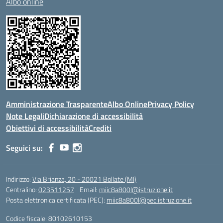
Albo online
Amministrazione Trasparente
Albo Online
Privacy Policy
Note Legali
Dichiarazione di accessibilità
Obiettivi di accessibilità
Crediti
Seguici su:
Indirizzo:
Via Brianza, 20 - 20021 Bollate (MI)
Centralino:
023511257
Email:
miic8a800l@istruzione.it
Posta elettronica certificata (PEC):
miic8a800l@pec.istruzione.it
Codice fiscale: 80102610153