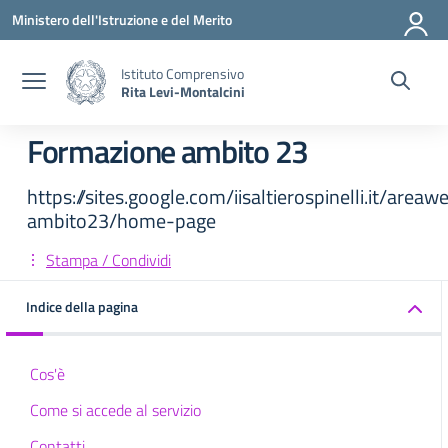
Vai ai contenuti
Vai al menu di navigazione
Vai al footer
Ministero dell'Istruzione e del Merito
Istituto Comprensivo
Rita Levi-Montalcini
Formazione ambito 23
https://sites.google.com/iisaltierospinelli.it/areaw
ambito23/home-page
Stampa / Condividi
Indice della pagina
Cos'è
Come si accede al servizio
Contatti