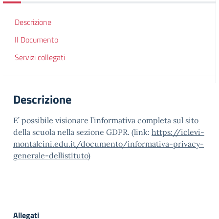
Descrizione
Il Documento
Servizi collegati
Descrizione
E’ possibile visionare l’informativa completa sul sito
della scuola nella sezione GDPR. (link:
https://iclevi-
montalcini.edu.it/documento/informativa-privacy-
generale-dellistituto
)
Allegati