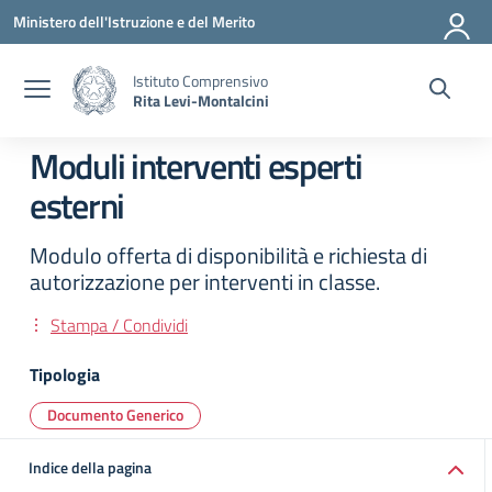
Vai ai contenuti
Vai al menu di navigazione
Vai al footer
Ministero dell'Istruzione e del Merito
Istituto Comprensivo
Rita Levi-Montalcini
Moduli interventi esperti
esterni
Modulo offerta di disponibilità e richiesta di
autorizzazione per interventi in classe.
Stampa / Condividi
Tipologia
Documento Generico
Indice della pagina