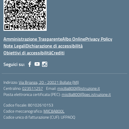
Amministrazione Trasparente
Albo Online
Privacy Policy
Note Legali
Dichiarazione di accessibilità
Obiettivi di accessibilità
Crediti
Seguici su:
Indirizzo:
Via Brianza, 20 - 20021 Bollate (MI)
Centralino:
023511257
Email:
miic8a800l@istruzione.it
Posta elettronica certificata (PEC):
miic8a800l@pec.istruzione.it
Codice fiscale: 80102610153
Codice meccanografico:
MIIC8A800L
Codice unico di fatturazione (CUF): UFPAOQ