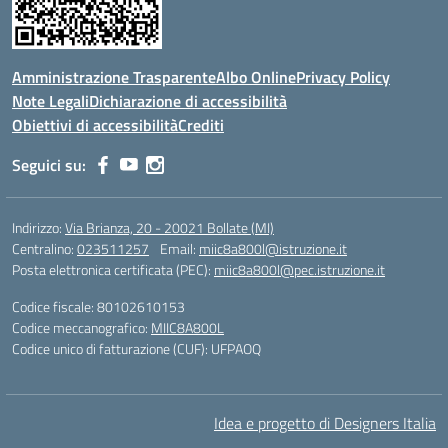
Amministrazione Trasparente
Albo Online
Privacy Policy
Note Legali
Dichiarazione di accessibilità
Obiettivi di accessibilità
Crediti
Seguici su:
Indirizzo:
Via Brianza, 20 - 20021 Bollate (MI)
Centralino:
023511257
Email:
miic8a800l@istruzione.it
Posta elettronica certificata (PEC):
miic8a800l@pec.istruzione.it
Codice fiscale: 80102610153
Codice meccanografico:
MIIC8A800L
Codice unico di fatturazione (CUF): UFPAOQ
Idea e progetto di Designers Italia